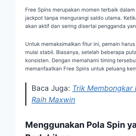
Free Spins merupakan momen terbaik dalam 
jackpot tanpa mengurangi saldo utama. Ketika
akan aktif dan sering disertai pengganda ya
Untuk memaksimalkan fitur ini, pemain haru
mulai stabil. Biasanya, setelah beberapa pu
konsisten. Dengan memahami timing tersebu
memanfaatkan Free Spins untuk peluang kem
Baca Juga:
Trik Membongkar 
Raih Maxwin
Menggunakan Pola Spin ya