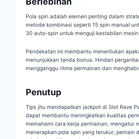
Berlebihan
Pola spin adalah elemen penting dalam stra
metode kombinasi seperti 15 spin manual unt
30 auto-spin untuk menguji kestabilan mesin
Pendekatan ini membantu menentukan apaka
menunjukkan tanda bonus. Hindari pergantian
mengganggu ritme permainan dan menghabis
Penutup
Tips jitu mendapatkan jackpot di Slot Rave 
dapat membantu meningkatkan kualitas perm
memahami cara kerja permainan, mengatur m
menerapkan pola spin yang terukur, pemain d