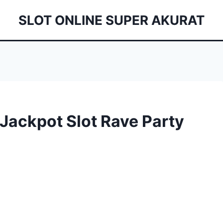
SLOT ONLINE SUPER AKURAT
Jackpot Slot Rave Party