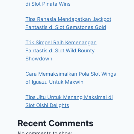
di Slot Pinata Wins
Tips Rahasia Mendapatkan Jackpot
Fantastis di Slot Gemstones Gold
Trik Simpel Raih Kemenangan
Fantastis di Slot Wild Bounty
Showdown
Cara Memaksimalkan Pola Slot Wings
of Iguazu Untuk Maxwin
Tips Jitu Untuk Menang Maksimal di
Slot Oishi Delights
Recent Comments
No comments to show.