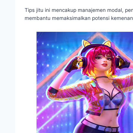
h
a
e
e
k
i
h
a
c
s
l
y
n
a
Tips jitu ini mencakup manajemen modal, pema
t
e
s
e
p
e
r
membantu memaksimalkan potensi kemenan
s
b
e
g
e
e
A
o
n
r
p
o
g
a
p
k
e
m
r