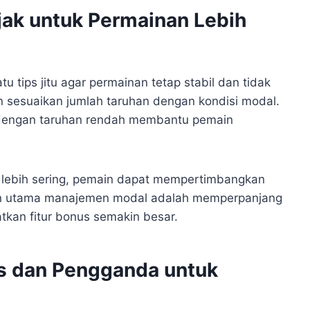
ak untuk Permainan Lebih
 tips jitu agar permainan tetap stabil dan tidak
n sesuaikan jumlah taruhan dengan kondisi modal.
 dengan taruhan rendah membantu pemain
ul lebih sering, pemain dapat mempertimbangkan
uan utama manajemen modal adalah memperpanjang
kan fitur bonus semakin besar.
s dan Pengganda untuk