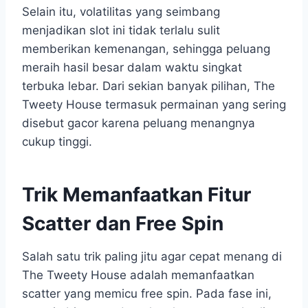
Selain itu, volatilitas yang seimbang
menjadikan slot ini tidak terlalu sulit
memberikan kemenangan, sehingga peluang
meraih hasil besar dalam waktu singkat
terbuka lebar. Dari sekian banyak pilihan, The
Tweety House termasuk permainan yang sering
disebut gacor karena peluang menangnya
cukup tinggi.
Trik Memanfaatkan Fitur
Scatter dan Free Spin
Salah satu trik paling jitu agar cepat menang di
The Tweety House adalah memanfaatkan
scatter yang memicu free spin. Pada fase ini,