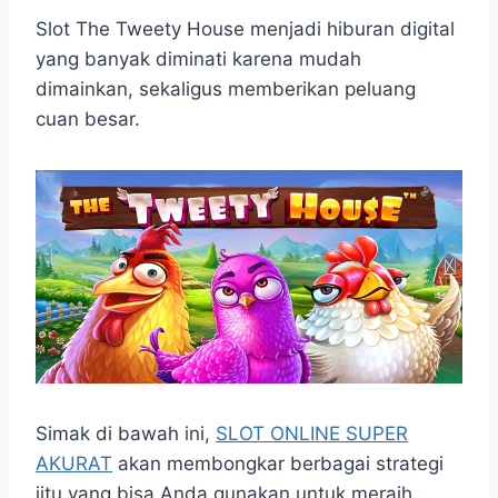
h
a
e
e
k
i
h
a
c
s
l
y
n
a
Slot The Tweety House menjadi hiburan digital
t
e
s
e
p
e
r
yang banyak diminati karena mudah
s
b
e
g
e
e
dimainkan, sekaligus memberikan peluang
A
o
n
r
cuan besar.
p
o
g
a
p
k
e
m
r
Simak di bawah ini,
SLOT ONLINE SUPER
AKURAT
akan membongkar berbagai strategi
jitu yang bisa Anda gunakan untuk meraih