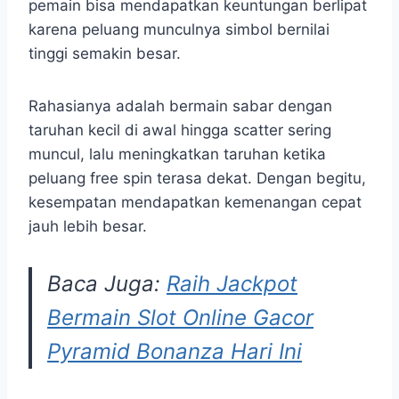
pemain bisa mendapatkan keuntungan berlipat
karena peluang munculnya simbol bernilai
tinggi semakin besar.
Rahasianya adalah bermain sabar dengan
taruhan kecil di awal hingga scatter sering
muncul, lalu meningkatkan taruhan ketika
peluang free spin terasa dekat. Dengan begitu,
kesempatan mendapatkan kemenangan cepat
jauh lebih besar.
Baca Juga:
Raih Jackpot
Bermain Slot Online Gacor
Pyramid Bonanza Hari Ini