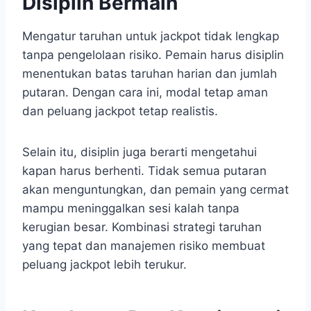
Disiplin Bermain
Mengatur taruhan untuk jackpot tidak lengkap
tanpa pengelolaan risiko. Pemain harus disiplin
menentukan batas taruhan harian dan jumlah
putaran. Dengan cara ini, modal tetap aman
dan peluang jackpot tetap realistis.
Selain itu, disiplin juga berarti mengetahui
kapan harus berhenti. Tidak semua putaran
akan menguntungkan, dan pemain yang cermat
mampu meninggalkan sesi kalah tanpa
kerugian besar. Kombinasi strategi taruhan
yang tepat dan manajemen risiko membuat
peluang jackpot lebih terukur.