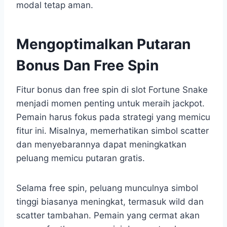
modal tetap aman.
Mengoptimalkan Putaran
Bonus Dan Free Spin
Fitur bonus dan free spin di slot Fortune Snake
menjadi momen penting untuk meraih jackpot.
Pemain harus fokus pada strategi yang memicu
fitur ini. Misalnya, memerhatikan simbol scatter
dan menyebarannya dapat meningkatkan
peluang memicu putaran gratis.
Selama free spin, peluang munculnya simbol
tinggi biasanya meningkat, termasuk wild dan
scatter tambahan. Pemain yang cermat akan