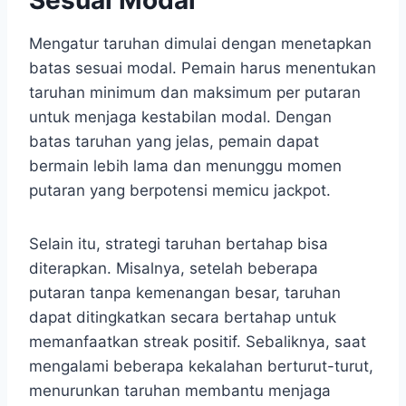
Sesuai Modal
Mengatur taruhan dimulai dengan menetapkan
batas sesuai modal. Pemain harus menentukan
taruhan minimum dan maksimum per putaran
untuk menjaga kestabilan modal. Dengan
batas taruhan yang jelas, pemain dapat
bermain lebih lama dan menunggu momen
putaran yang berpotensi memicu jackpot.
Selain itu, strategi taruhan bertahap bisa
diterapkan. Misalnya, setelah beberapa
putaran tanpa kemenangan besar, taruhan
dapat ditingkatkan secara bertahap untuk
memanfaatkan streak positif. Sebaliknya, saat
mengalami beberapa kekalahan berturut-turut,
menurunkan taruhan membantu menjaga