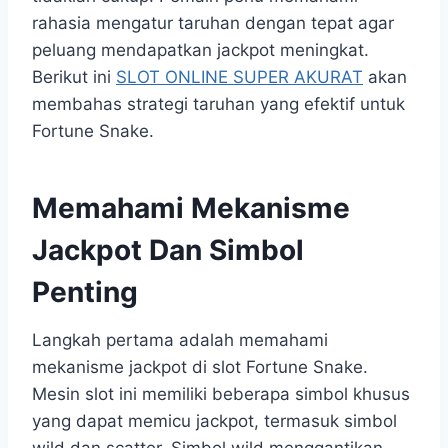
rahasia mengatur taruhan dengan tepat agar
peluang mendapatkan jackpot meningkat.
Berikut ini
SLOT ONLINE SUPER AKURAT
akan
membahas strategi taruhan yang efektif untuk
Fortune Snake.
Memahami Mekanisme
Jackpot Dan Simbol
Penting
Langkah pertama adalah memahami
mekanisme jackpot di slot Fortune Snake.
Mesin slot ini memiliki beberapa simbol khusus
yang dapat memicu jackpot, termasuk simbol