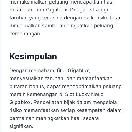
memaksimalkan peluang mendapatkan hasil
besar dari fitur Gigablox. Dengan strategi
taruhan yang terkelola dengan baik, risiko bisa
diminimalkan sambil meningkatkan peluang
kemenangan.
Kesimpulan
Dengan memahami fitur Gigablox,
menyesuaikan taruhan, dan memanfaatkan
putaran bonus, dapat mengoptimalkan peluang
meraih kemenangan di Slot Lucky Neko
Gigablox. Pendekatan bijak dalam mengelola
risiko memanfaatkan setiap kesempatan dalam
permainan meningkatkan hasil secara
signifikan.