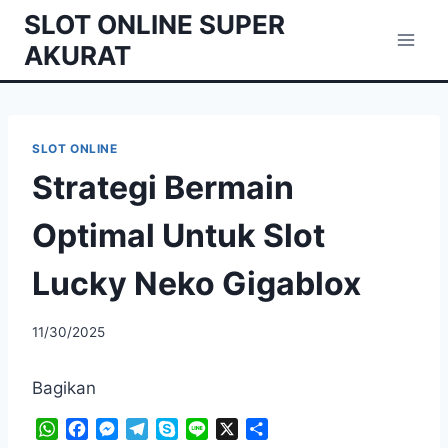
Skip
SLOT ONLINE SUPER
to
AKURAT
content
SLOT ONLINE
Strategi Bermain
Optimal Untuk Slot
Lucky Neko Gigablox
11/30/2025
Bagikan
W
F
M
T
S
L
X
S