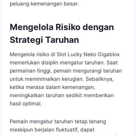
peluang kemenangan besar.
Mengelola Risiko dengan
Strategi Taruhan
Mengelola risiko di Slot Lucky Neko Gigablox
memerlukan disiplin mengatur taruhan. Saat
permainan tinggi, pemain mengurangi taruhan
untuk meminimalkan kerugian. Sebaliknya,
ketika merasa dalam kemenangan,
meningkatkan taruhan sedikit memberikan
hasil optimal.
Pemain mengatur taruhan tetap tenang
meskipun berjalan fluktuatif, dapat