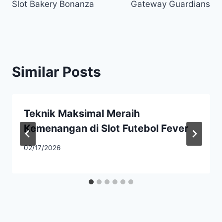
Slot Bakery Bonanza
Gateway Guardians
Similar Posts
Teknik Maksimal Meraih
Kemenangan di Slot Futebol Fever
02/17/2026