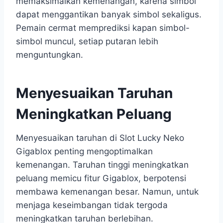
memaksimalkan kemenangan, karena simbol
dapat menggantikan banyak simbol sekaligus.
Pemain cermat memprediksi kapan simbol-
simbol muncul, setiap putaran lebih
menguntungkan.
Menyesuaikan Taruhan
Meningkatkan Peluang
Menyesuaikan taruhan di Slot Lucky Neko
Gigablox penting mengoptimalkan
kemenangan. Taruhan tinggi meningkatkan
peluang memicu fitur Gigablox, berpotensi
membawa kemenangan besar. Namun, untuk
menjaga keseimbangan tidak tergoda
meningkatkan taruhan berlebihan.