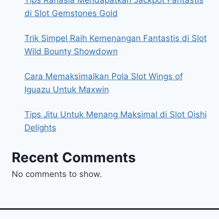
Tips Rahasia Mendapatkan Jackpot Fantastis
di Slot Gemstones Gold
Trik Simpel Raih Kemenangan Fantastis di Slot
Wild Bounty Showdown
Cara Memaksimalkan Pola Slot Wings of
Iguazu Untuk Maxwin
Tips Jitu Untuk Menang Maksimal di Slot Oishi
Delights
Recent Comments
No comments to show.