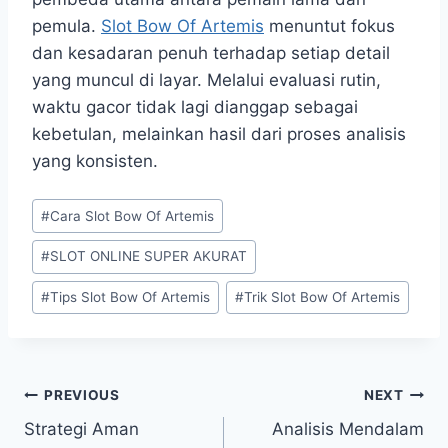
pemula.
Slot Bow Of Artemis
menuntut fokus
dan kesadaran penuh terhadap setiap detail
yang muncul di layar. Melalui evaluasi rutin,
waktu gacor tidak lagi dianggap sebagai
kebetulan, melainkan hasil dari proses analisis
yang konsisten.
Post
#
Cara Slot Bow Of Artemis
Tags:
#
SLOT ONLINE SUPER AKURAT
#
Tips Slot Bow Of Artemis
#
Trik Slot Bow Of Artemis
Post
PREVIOUS
NEXT
Strategi Aman
Analisis Mendalam
navigation