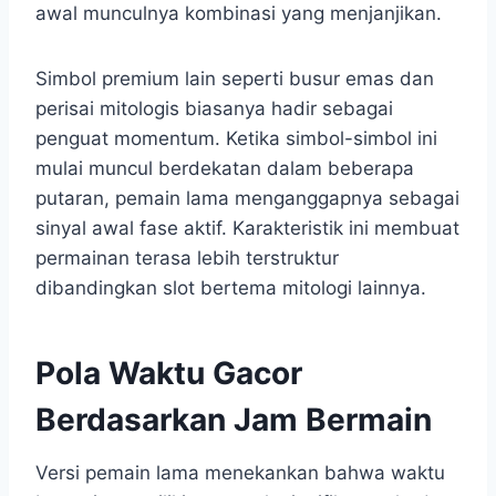
awal munculnya kombinasi yang menjanjikan.
Simbol premium lain seperti busur emas dan
perisai mitologis biasanya hadir sebagai
penguat momentum. Ketika simbol-simbol ini
mulai muncul berdekatan dalam beberapa
putaran, pemain lama menganggapnya sebagai
sinyal awal fase aktif. Karakteristik ini membuat
permainan terasa lebih terstruktur
dibandingkan slot bertema mitologi lainnya.
Pola Waktu Gacor
Berdasarkan Jam Bermain
Versi pemain lama menekankan bahwa waktu