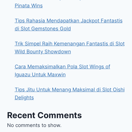
Pinata Wins
Tips Rahasia Mendapatkan Jackpot Fantastis
di Slot Gemstones Gold
Trik Simpel Raih Kemenangan Fantastis di Slot
Wild Bounty Showdown
Cara Memaksimalkan Pola Slot Wings of
Iguazu Untuk Maxwin
Tips Jitu Untuk Menang Maksimal di Slot Oishi
Delights
Recent Comments
No comments to show.