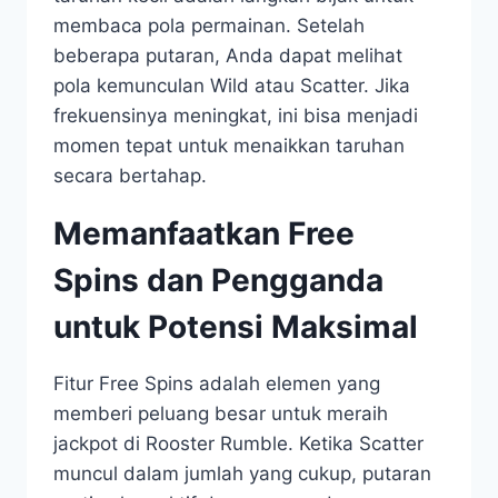
membaca pola permainan. Setelah
beberapa putaran, Anda dapat melihat
pola kemunculan Wild atau Scatter. Jika
frekuensinya meningkat, ini bisa menjadi
momen tepat untuk menaikkan taruhan
secara bertahap.
Memanfaatkan Free
Spins dan Pengganda
untuk Potensi Maksimal
Fitur Free Spins adalah elemen yang
memberi peluang besar untuk meraih
jackpot di Rooster Rumble. Ketika Scatter
muncul dalam jumlah yang cukup, putaran