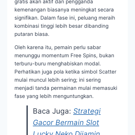
gratis akan aktif dan pengganda
kemenangan biasanya meningkat secara
signifikan. Dalam fase ini, peluang meraih
kombinasi tinggi lebih besar dibanding
putaran biasa.
Oleh karena itu, pemain perlu sabar
menunggu momentum Free Spins, bukan
terburu-buru menghabiskan modal.
Perhatikan juga pola ketika simbol Scatter
mulai muncul lebih sering; ini sering
menjadi tanda permainan mulai memasuki
fase yang lebih menguntungkan.
Baca Juga:
Strategi
Gacor Bermain Slot
Lucky Neko Dijamin