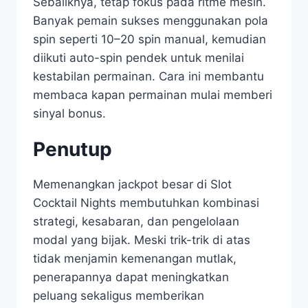
Sebaliknya, tetap fokus pada ritme mesin.
Banyak pemain sukses menggunakan pola
spin seperti 10–20 spin manual, kemudian
diikuti auto-spin pendek untuk menilai
kestabilan permainan. Cara ini membantu
membaca kapan permainan mulai memberi
sinyal bonus.
Penutup
Memenangkan jackpot besar di Slot
Cocktail Nights membutuhkan kombinasi
strategi, kesabaran, dan pengelolaan
modal yang bijak. Meski trik-trik di atas
tidak menjamin kemenangan mutlak,
penerapannya dapat meningkatkan
peluang sekaligus memberikan