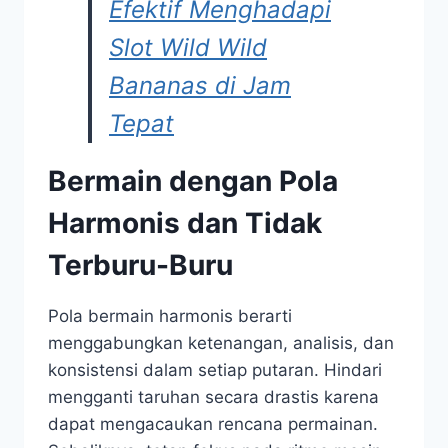
Efektif Menghadapi
Slot Wild Wild
Bananas di Jam
Tepat
Bermain dengan Pola
Harmonis dan Tidak
Terburu-Buru
Pola bermain harmonis berarti
menggabungkan ketenangan, analisis, dan
konsistensi dalam setiap putaran. Hindari
mengganti taruhan secara drastis karena
dapat mengacaukan rencana permainan.