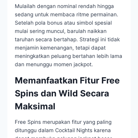
Mulailah dengan nominal rendah hingga
sedang untuk membaca ritme permainan.
Setelah pola bonus atau simbol spesial
mulai sering muncul, barulah naikkan
taruhan secara bertahap. Strategi ini tidak
menjamin kemenangan, tetapi dapat
meningkatkan peluang bertahan lebih lama
dan menunggu momen jackpot.
Memanfaatkan Fitur Free
Spins dan Wild Secara
Maksimal
Free Spins merupakan fitur yang paling
ditunggu dalam Cocktail Nights karena