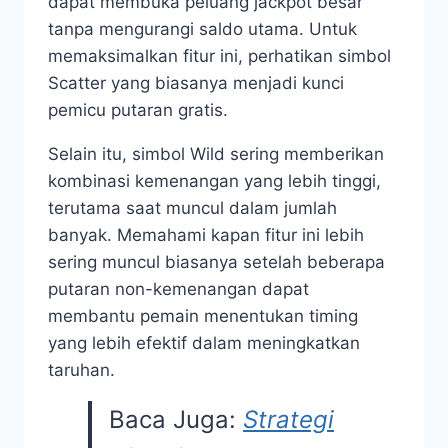
dapat membuka peluang jackpot besar
tanpa mengurangi saldo utama. Untuk
memaksimalkan fitur ini, perhatikan simbol
Scatter yang biasanya menjadi kunci
pemicu putaran gratis.
Selain itu, simbol Wild sering memberikan
kombinasi kemenangan yang lebih tinggi,
terutama saat muncul dalam jumlah
banyak. Memahami kapan fitur ini lebih
sering muncul biasanya setelah beberapa
putaran non-kemenangan dapat
membantu pemain menentukan timing
yang lebih efektif dalam meningkatkan
taruhan.
Baca Juga:
Strategi