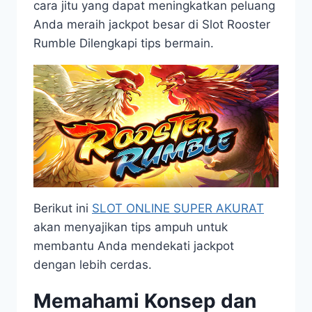
cara jitu yang dapat meningkatkan peluang
Anda meraih jackpot besar di Slot Rooster
Rumble Dilengkapi tips bermain.
Berikut ini
SLOT ONLINE SUPER AKURAT
akan menyajikan tips ampuh untuk
membantu Anda mendekati jackpot
dengan lebih cerdas.
Memahami Konsep dan