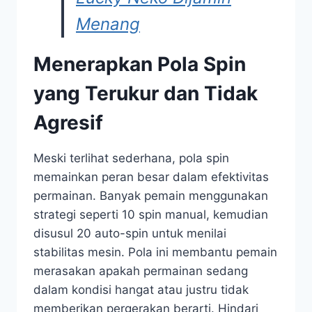
Menang
Menerapkan Pola Spin
yang Terukur dan Tidak
Agresif
Meski terlihat sederhana, pola spin
memainkan peran besar dalam efektivitas
permainan. Banyak pemain menggunakan
strategi seperti 10 spin manual, kemudian
disusul 20 auto-spin untuk menilai
stabilitas mesin. Pola ini membantu pemain
merasakan apakah permainan sedang
dalam kondisi hangat atau justru tidak
memberikan pergerakan berarti. Hindari