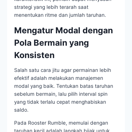
strategi yang lebih terarah saat
menentukan ritme dan jumlah taruhan.
Mengatur Modal dengan
Pola Bermain yang
Konsisten
Salah satu cara jitu agar permainan lebih
efektif adalah melakukan manajemen
modal yang baik. Tentukan batas taruhan
sebelum bermain, lalu pilih interval spin
yang tidak terlalu cepat menghabiskan
saldo.
Pada Rooster Rumble, memulai dengan
taruhan kecil adalah langkah bijak untuk