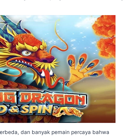
berbeda, dan banyak pemain percaya bahwa