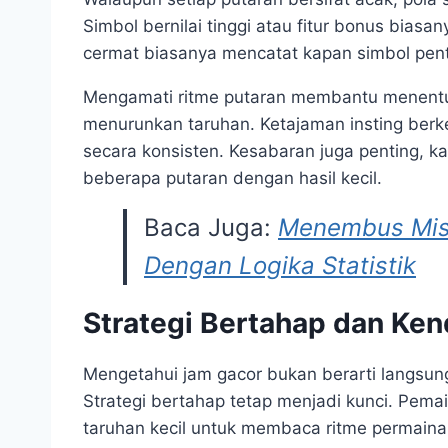
Simbol bernilai tinggi atau fitur bonus biasa
cermat biasanya mencatat kapan simbol pentin
Mengamati ritme putaran membantu menentu
menurunkan taruhan. Ketajaman insting ber
secara konsisten. Kesabaran juga penting, 
beberapa putaran dengan hasil kecil.
Baca Juga:
Menembus Miste
Dengan Logika Statistik
Strategi Bertahap dan Kend
Mengetahui jam gacor bukan berarti langsun
Strategi bertahap tetap menjadi kunci. Pe
taruhan kecil untuk membaca ritme permaina