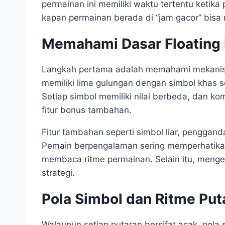
permainan ini memiliki waktu tertentu keti
kapan permainan berada di “jam gacor” bisa m
Memahami Dasar Floating
Langkah pertama adalah memahami mekani
memiliki lima gulungan dengan simbol khas se
Setiap simbol memiliki nilai berbeda, dan k
fitur bonus tambahan.
Fitur tambahan seperti simbol liar, penggand
Pemain berpengalaman sering memperhatikan 
membaca ritme permainan. Selain itu, menge
strategi.
Pola Simbol dan Ritme Put
Walaupun setiap putaran bersifat acak, pola