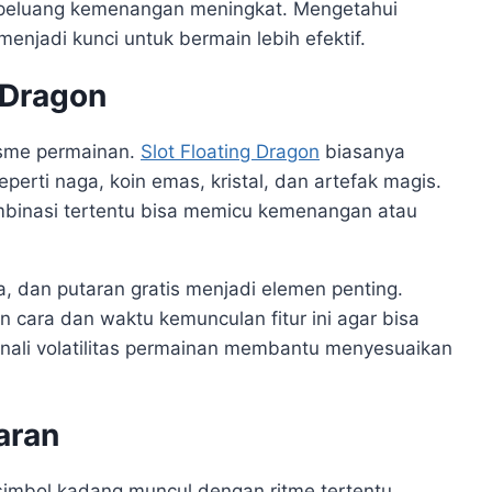
ka peluang kemenangan meningkat. Mengetahui
enjadi kunci untuk bermain lebih efektif.
 Dragon
sme permainan.
Slot Floating Dragon
biasanya
perti naga, koin emas, kristal, dan artefak magis.
ombinasi tertentu bisa memicu kemenangan atau
a, dan putaran gratis menjadi elemen penting.
cara dan waktu kemunculan fitur ini agar bisa
nali volatilitas permainan membantu menyesuaikan
aran
 simbol kadang muncul dengan ritme tertentu.