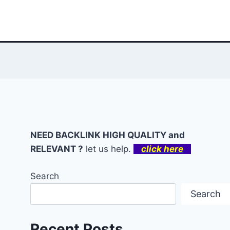
NEED BACKLINK HIGH QUALITY and
RELEVANT ?
let us help.
click here
Search
Search
Recent Posts