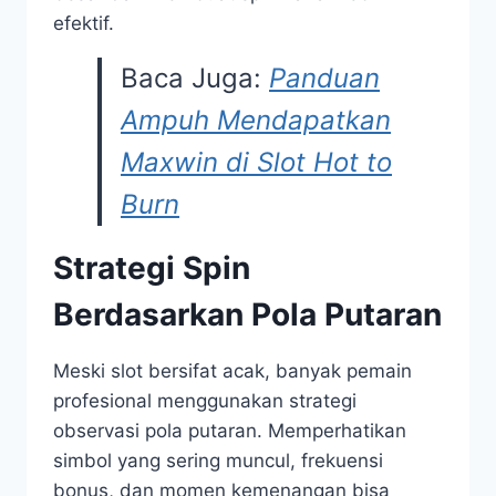
efektif.
Baca Juga:
Panduan
Ampuh Mendapatkan
Maxwin di Slot Hot to
Burn
Strategi Spin
Berdasarkan Pola Putaran
Meski slot bersifat acak, banyak pemain
profesional menggunakan strategi
observasi pola putaran. Memperhatikan
simbol yang sering muncul, frekuensi
bonus, dan momen kemenangan bisa