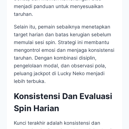
menjadi panduan untuk menyesuaikan
taruhan.
Selain itu, pemain sebaiknya menetapkan
target harian dan batas kerugian sebelum
memulai sesi spin. Strategi ini membantu
mengontrol emosi dan menjaga konsistensi
taruhan. Dengan kombinasi disiplin,
pengelolaan modal, dan observasi pola,
peluang jackpot di Lucky Neko menjadi
lebih terbuka.
Konsistensi Dan Evaluasi
Spin Harian
Kunci terakhir adalah konsistensi dan