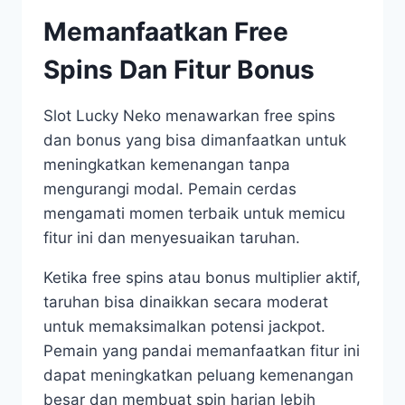
Memanfaatkan Free
Spins Dan Fitur Bonus
Slot Lucky Neko menawarkan free spins
dan bonus yang bisa dimanfaatkan untuk
meningkatkan kemenangan tanpa
mengurangi modal. Pemain cerdas
mengamati momen terbaik untuk memicu
fitur ini dan menyesuaikan taruhan.
Ketika free spins atau bonus multiplier aktif,
taruhan bisa dinaikkan secara moderat
untuk memaksimalkan potensi jackpot.
Pemain yang pandai memanfaatkan fitur ini
dapat meningkatkan peluang kemenangan
besar dan membuat spin harian lebih