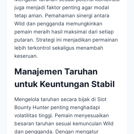
juga menjadi faktor penting agar modal
tetap aman. Pemahaman sinergi antara
Wild dan pengganda memungkinkan
pemain meraih hasil maksimal dari setiap
putaran. Strategi ini menjadikan permainan
lebih terkontrol sekaligus menambah
keseruan.
Manajemen Taruhan
untuk Keuntungan Stabil
Mengelola taruhan secara bijak di Slot
Bounty Hunter penting menghadapi
volatilitas tinggi. Pemain menyesuaikan
besaran taruhan sesuai kemunculan Wild
dan pengganda. Dengan mengatur