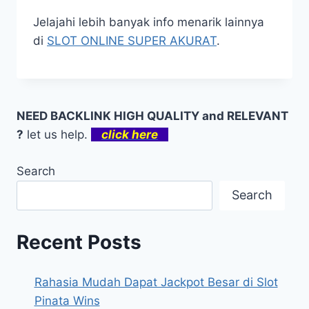
Jelajahi lebih banyak info menarik lainnya
di
SLOT ONLINE SUPER AKURAT
.
NEED BACKLINK HIGH QUALITY and RELEVANT
?
let us help.
click here
Search
Search
Recent Posts
Rahasia Mudah Dapat Jackpot Besar di Slot
Pinata Wins