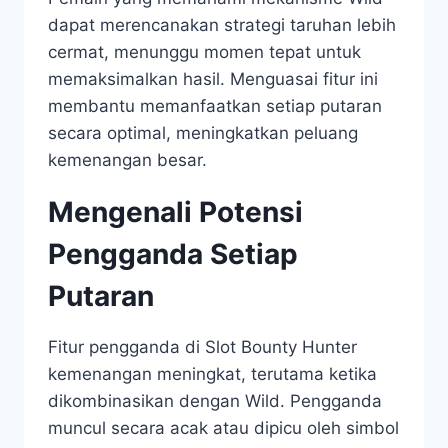
dapat merencanakan strategi taruhan lebih
cermat, menunggu momen tepat untuk
memaksimalkan hasil. Menguasai fitur ini
membantu memanfaatkan setiap putaran
secara optimal, meningkatkan peluang
kemenangan besar.
Mengenali Potensi
Pengganda Setiap
Putaran
Fitur pengganda di Slot Bounty Hunter
kemenangan meningkat, terutama ketika
dikombinasikan dengan Wild. Pengganda
muncul secara acak atau dipicu oleh simbol