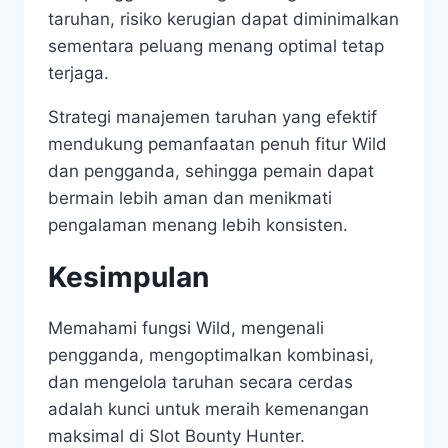
taruhan, risiko kerugian dapat diminimalkan
sementara peluang menang optimal tetap
terjaga.
Strategi manajemen taruhan yang efektif
mendukung pemanfaatan penuh fitur Wild
dan pengganda, sehingga pemain dapat
bermain lebih aman dan menikmati
pengalaman menang lebih konsisten.
Kesimpulan
Memahami fungsi Wild, mengenali
pengganda, mengoptimalkan kombinasi,
dan mengelola taruhan secara cerdas
adalah kunci untuk meraih kemenangan
maksimal di Slot Bounty Hunter.