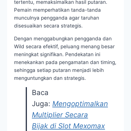
tertentu, memaksimalkan hasil putaran.
Pemain memperhatikan tanda-tanda
munculnya pengganda agar taruhan
disesuaikan secara strategis.
Dengan menggabungkan pengganda dan
Wild secara efektif, peluang menang besar
meningkat signifikan. Pendekatan ini
menekankan pada pengamatan dan timing,
sehingga setiap putaran menjadi lebih
menguntungkan dan strategis.
Baca
Juga:
Mengoptimalkan
Multiplier Secara
Bijak di Slot Mexomax