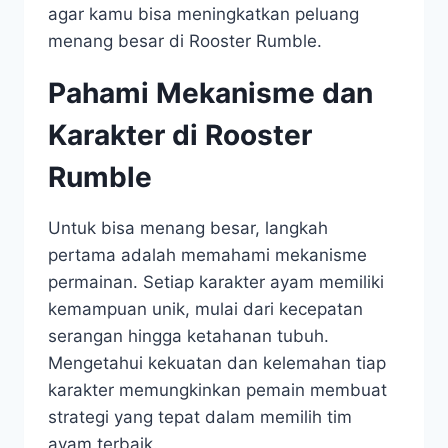
agar kamu bisa meningkatkan peluang
menang besar di Rooster Rumble.
Pahami Mekanisme dan
Karakter di Rooster
Rumble
Untuk bisa menang besar, langkah
pertama adalah memahami mekanisme
permainan. Setiap karakter ayam memiliki
kemampuan unik, mulai dari kecepatan
serangan hingga ketahanan tubuh.
Mengetahui kekuatan dan kelemahan tiap
karakter memungkinkan pemain membuat
strategi yang tepat dalam memilih tim
ayam terbaik.