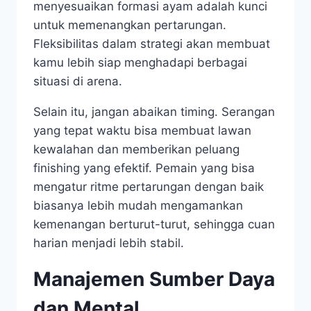
menyesuaikan formasi ayam adalah kunci
untuk memenangkan pertarungan.
Fleksibilitas dalam strategi akan membuat
kamu lebih siap menghadapi berbagai
situasi di arena.
Selain itu, jangan abaikan timing. Serangan
yang tepat waktu bisa membuat lawan
kewalahan dan memberikan peluang
finishing yang efektif. Pemain yang bisa
mengatur ritme pertarungan dengan baik
biasanya lebih mudah mengamankan
kemenangan berturut-turut, sehingga cuan
harian menjadi lebih stabil.
Manajemen Sumber Daya
dan Mental