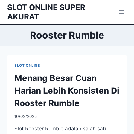
Skip
SLOT ONLINE SUPER
to
AKURAT
content
Rooster Rumble
SLOT ONLINE
Menang Besar Cuan
Harian Lebih Konsisten Di
Rooster Rumble
10/02/2025
Slot Rooster Rumble adalah salah satu