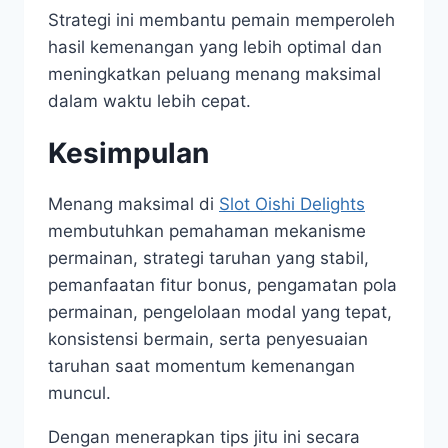
Strategi ini membantu pemain memperoleh
hasil kemenangan yang lebih optimal dan
meningkatkan peluang menang maksimal
dalam waktu lebih cepat.
Kesimpulan
Menang maksimal di
Slot Oishi Delights
membutuhkan pemahaman mekanisme
permainan, strategi taruhan yang stabil,
pemanfaatan fitur bonus, pengamatan pola
permainan, pengelolaan modal yang tepat,
konsistensi bermain, serta penyesuaian
taruhan saat momentum kemenangan
muncul.
Dengan menerapkan tips jitu ini secara