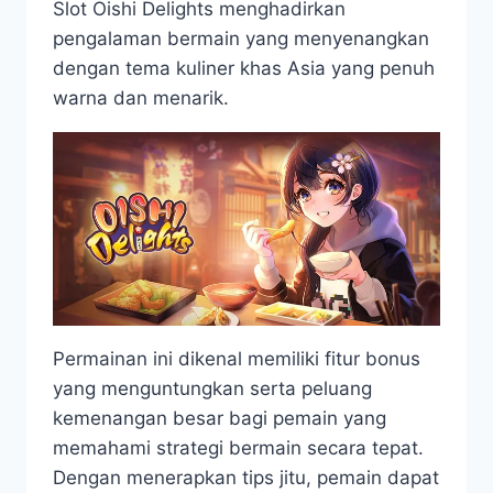
Slot Oishi Delights menghadirkan
pengalaman bermain yang menyenangkan
dengan tema kuliner khas Asia yang penuh
warna dan menarik.
Permainan ini dikenal memiliki fitur bonus
yang menguntungkan serta peluang
kemenangan besar bagi pemain yang
memahami strategi bermain secara tepat.
Dengan menerapkan tips jitu, pemain dapat