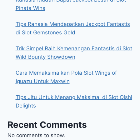
Pinata Wins
Tips Rahasia Mendapatkan Jackpot Fantastis
di Slot Gemstones Gold
Trik Simpel Raih Kemenangan Fantastis di Slot
Wild Bounty Showdown
Cara Memaksimalkan Pola Slot Wings of
Iguazu Untuk Maxwin
Tips Jitu Untuk Menang Maksimal di Slot Oishi
Delights
Recent Comments
No comments to show.