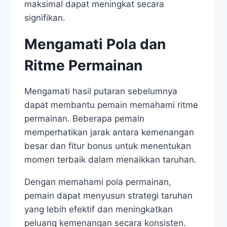
maksimal dapat meningkat secara
signifikan.
Mengamati Pola dan
Ritme Permainan
Mengamati hasil putaran sebelumnya
dapat membantu pemain memahami ritme
permainan. Beberapa pemain
memperhatikan jarak antara kemenangan
besar dan fitur bonus untuk menentukan
momen terbaik dalam menaikkan taruhan.
Dengan memahami pola permainan,
pemain dapat menyusun strategi taruhan
yang lebih efektif dan meningkatkan
peluang kemenangan secara konsisten.