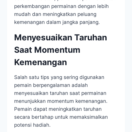
perkembangan permainan dengan lebih
mudah dan meningkatkan peluang
kemenangan dalam jangka panjang.
Menyesuaikan Taruhan
Saat Momentum
Kemenangan
Salah satu tips yang sering digunakan
pemain berpengalaman adalah
menyesuaikan taruhan saat permainan
menunjukkan momentum kemenangan.
Pemain dapat meningkatkan taruhan
secara bertahap untuk memaksimalkan
potensi hadiah.