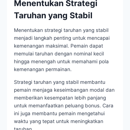
Menentukan Strategi
Taruhan yang Stabil
Menentukan strategi taruhan yang stabil
menjadi langkah penting untuk mencapai
kemenangan maksimal. Pemain dapat
memulai taruhan dengan nominal kecil
hingga menengah untuk memahami pola
kemenangan permainan.
Strategi taruhan yang stabil membantu
pemain menjaga keseimbangan modal dan
memberikan kesempatan lebih panjang
untuk memanfaatkan peluang bonus. Cara
ini juga membantu pemain mengetahui
waktu yang tepat untuk meningkatkan
taruhan.