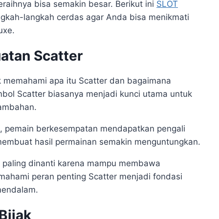
eraihnya bisa semakin besar. Berikut ini
SLOT
kah-langkah cerdas agar Anda bisa menikmati
uxe.
atan Scatter
uk memahami apa itu Scatter dan bagaimana
mbol Scatter biasanya menjadi kunci utama untuk
tambahan.
n, pemain berkesempatan mendapatkan pengali
g membuat hasil permainan semakin menguntungkan.
ng paling dinanti karena mampu membawa
mahami peran penting Scatter menjadi fondasi
mendalam.
Bijak