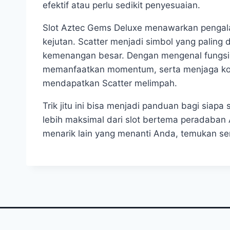
efektif atau perlu sedikit penyesuaian.
Slot Aztec Gems Deluxe menawarkan penga
kejutan. Scatter menjadi simbol yang palin
kemenangan besar. Dengan mengenal fungsin
memanfaatkan momentum, serta menjaga kon
mendapatkan Scatter melimpah.
Trik jitu ini bisa menjadi panduan bagi siap
lebih maksimal dari slot bertema peradaban A
menarik lain yang menanti Anda, temukan s