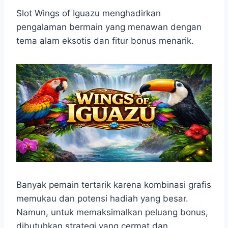
h
a
e
e
k
i
h
a
c
s
l
y
n
a
Slot Wings of Iguazu menghadirkan
t
e
s
e
p
e
r
pengalaman bermain yang menawan dengan
s
b
e
g
e
e
tema alam eksotis dan fitur bonus menarik.
A
o
n
r
p
o
g
a
p
k
e
m
r
Banyak pemain tertarik karena kombinasi grafis
memukau dan potensi hadiah yang besar.
Namun, untuk memaksimalkan peluang bonus,
dibutuhkan strategi yang cermat dan